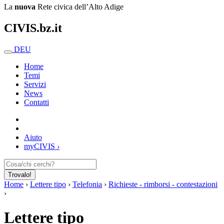
La
nuova
Rete civica dell’Alto Adige
CIVIS.bz.it
DEU
Home
Temi
Servizi
News
Contatti
Aiuto
my
CIVIS
›
Trovalo!
Home
›
Lettere tipo
›
Telefonia
›
Richieste - rimborsi - contestazioni
›
Lettere tipo