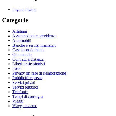
Pagina iniziale
Categorie
Artigiani
Assicurazioni e previdenza
Automobili
Banche e servizi finanziari
Casa e condominio
Commercio
Contratti a distanza
Liberi professionisti
Poste
Privacy (in fase di rielaborazione)
Pubblicità e prezzi
Servizi privati
Servizi pubblici
Telefonia
Tempi di consegna
Viaggi
Viaggi in aereo