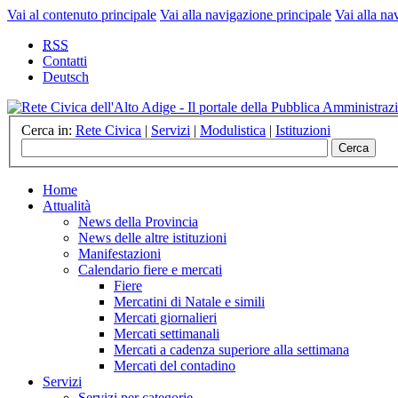
Vai al contenuto principale
Vai alla navigazione principale
Vai alla na
RSS
Contatti
Deutsch
Cerca in:
Rete Civica
|
Servizi
|
Modulistica
|
Istituzioni
Home
Attualità
News della Provincia
News delle altre istituzioni
Manifestazioni
Calendario fiere e mercati
Fiere
Mercatini di Natale e simili
Mercati giornalieri
Mercati settimanali
Mercati a cadenza superiore alla settimana
Mercati del contadino
Servizi
Servizi per categorie