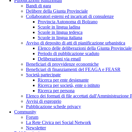
Pubblicazioni istituzionali
Bandi di gara
Delibere della Giunta Provinciale
Collaboratori esterni ed incaricati di consulenze
Provincia Autonoma di Bolzano
Scuole in lingua ladina
Scuole in lingua tedesca
Scuole in lingua italiana
Avviso di deposito di atti di pianificazione urbanistica
Elenco delle deliberazioni della Giunta Provinciale
Periodo di pubblicazione scaduto
Deliberazioni via email
Beneficiari di provvidenze economiche
Beneficiari di finanziamenti del FEAGA e FEASR
Società partecipate
Ricerca per ente designante
Ricerca per società, ente o istituto
Ricerca per persona
Elenco dei formati di file accettati dall'Amministrazione
Avvisi di esproprio
Pubblicazione schede privacy
Community
Forum
La Rete Civica nei Social Network
Newsletter