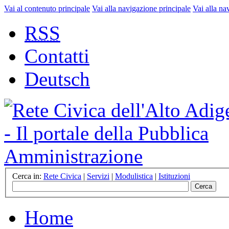
Vai al contenuto principale
Vai alla navigazione principale
Vai alla na
RSS
Contatti
Deutsch
Cerca in:
Rete Civica
|
Servizi
|
Modulistica
|
Istituzioni
Home