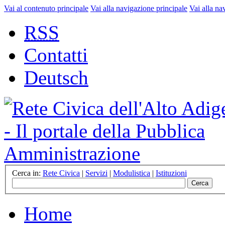
Vai al contenuto principale
Vai alla navigazione principale
Vai alla na
RSS
Contatti
Deutsch
Cerca in:
Rete Civica
|
Servizi
|
Modulistica
|
Istituzioni
Home