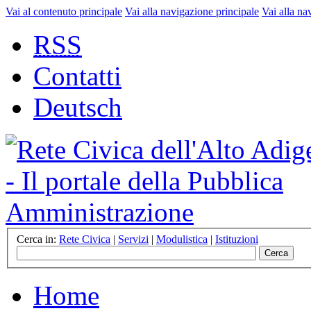
Vai al contenuto principale
Vai alla navigazione principale
Vai alla na
RSS
Contatti
Deutsch
Cerca in:
Rete Civica
|
Servizi
|
Modulistica
|
Istituzioni
Home