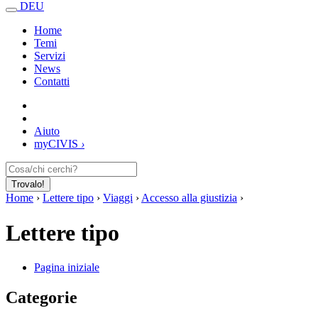
DEU
Home
Temi
Servizi
News
Contatti
Aiuto
my
CIVIS
›
Trovalo!
Home
›
Lettere tipo
›
Viaggi
›
Accesso alla giustizia
›
Lettere tipo
Pagina iniziale
Categorie