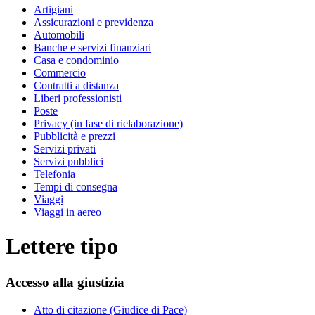
Artigiani
Assicurazioni e previdenza
Automobili
Banche e servizi finanziari
Casa e condominio
Commercio
Contratti a distanza
Liberi professionisti
Poste
Privacy (in fase di rielaborazione)
Pubblicità e prezzi
Servizi privati
Servizi pubblici
Telefonia
Tempi di consegna
Viaggi
Viaggi in aereo
Lettere tipo
Accesso alla giustizia
Atto di citazione (Giudice di Pace)