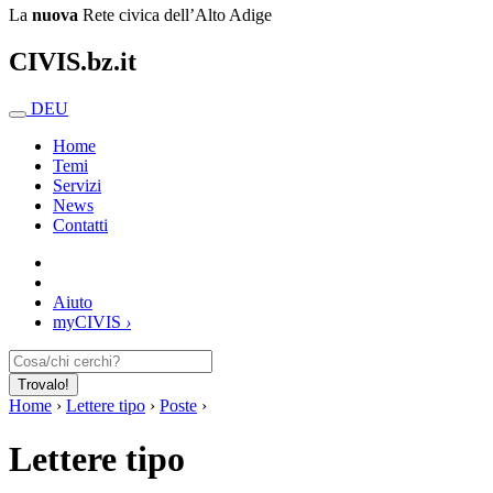
La
nuova
Rete civica dell’Alto Adige
CIVIS.bz.it
DEU
Home
Temi
Servizi
News
Contatti
Aiuto
my
CIVIS
›
Trovalo!
Home
›
Lettere tipo
›
Poste
›
Lettere tipo