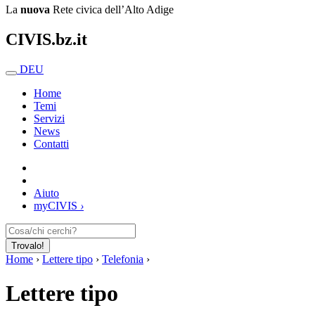
La
nuova
Rete civica dell’Alto Adige
CIVIS.bz.it
DEU
Home
Temi
Servizi
News
Contatti
Aiuto
my
CIVIS
›
Trovalo!
Home
›
Lettere tipo
›
Telefonia
›
Lettere tipo