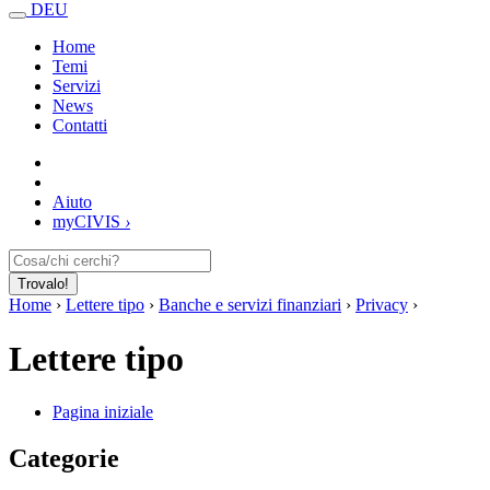
DEU
Home
Temi
Servizi
News
Contatti
Aiuto
my
CIVIS
›
Trovalo!
Home
›
Lettere tipo
›
Banche e servizi finanziari
›
Privacy
›
Lettere tipo
Pagina iniziale
Categorie