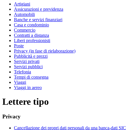
Artigiani
Assicurazioni e previdenza
Automobili
Banche e servizi finanziari
Casa e condominio
Commercio
Contratti a distanza
Liberi professionisti
Poste
Privacy (in fase di rielaborazione)
Pubblicità e prezzi
Servizi privati
Servizi pubblici
Telefonia
Tempi di consegna
Viaggi
Viaggi in aereo
Lettere tipo
Privacy
Cancellazione dei propri dati personali da una banca-dati SIC