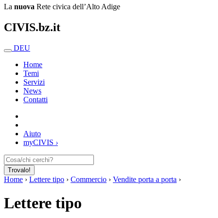
La
nuova
Rete civica dell’Alto Adige
CIVIS.bz.it
DEU
Home
Temi
Servizi
News
Contatti
Aiuto
my
CIVIS
›
Trovalo!
Home
›
Lettere tipo
›
Commercio
›
Vendite porta a porta
›
Lettere tipo