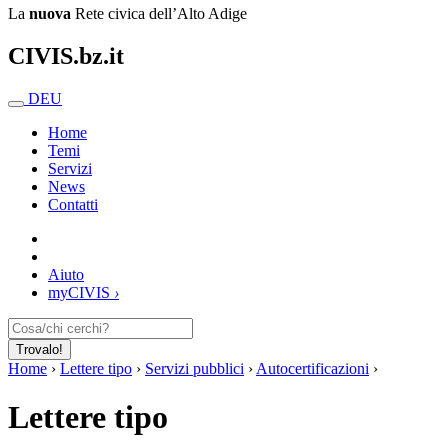
La
nuova
Rete civica dell’Alto Adige
CIVIS.bz.it
DEU
Home
Temi
Servizi
News
Contatti
Aiuto
my
CIVIS
›
Trovalo!
Home
›
Lettere tipo
›
Servizi pubblici
›
Autocertificazioni
›
Lettere tipo