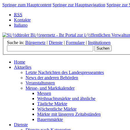
Springe zum Hauptcontent
Springe zur Hauptnavigation
Springe zur
RSS
Kontakte
Italiano
Suche in:
Bürgernetz
|
Dienste
|
Formulare
|
Institutionen
Home
Aktuelles
Letzte Nachrichten des Landespresseamtes
News der anderen Behörden
Veranstaltungen
Messe- und Marktkalender
Messen
Weihnachtsmärkte und ähnliche
Tägliche Märkte
Wöchentliche Märkte
Märkte mit längeren Zeitabständen
Bauernmärkte
Dienste
Dienste nach Kategorien