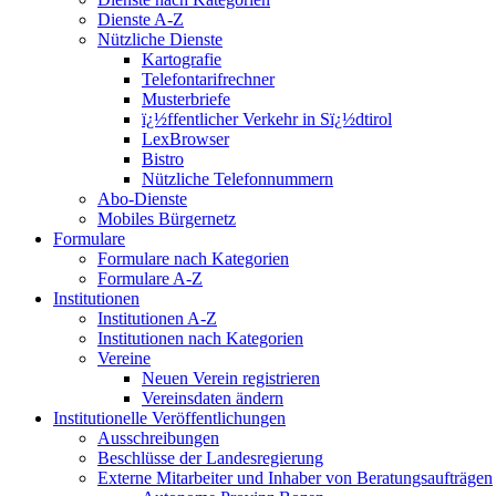
Dienste A-Z
Nützliche Dienste
Kartografie
Telefontarifrechner
Musterbriefe
ï¿½ffentlicher Verkehr in Sï¿½dtirol
LexBrowser
Bistro
Nützliche Telefonnummern
Abo-Dienste
Mobiles Bürgernetz
Formulare
Formulare nach Kategorien
Formulare A-Z
Institutionen
Institutionen A-Z
Institutionen nach Kategorien
Vereine
Neuen Verein registrieren
Vereinsdaten ändern
Institutionelle Veröffentlichungen
Ausschreibungen
Beschlüsse der Landesregierung
Externe Mitarbeiter und Inhaber von Beratungsaufträgen