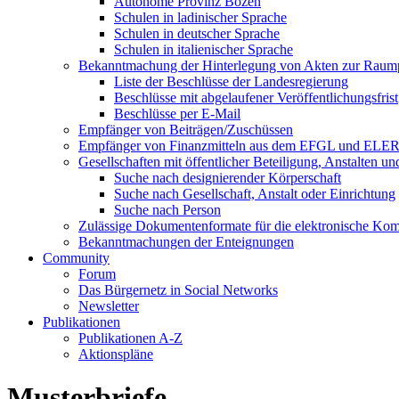
Autonome Provinz Bozen
Schulen in ladinischer Sprache
Schulen in deutscher Sprache
Schulen in italienischer Sprache
Bekanntmachung der Hinterlegung von Akten zur Raum
Liste der Beschlüsse der Landesregierung
Beschlüsse mit abgelaufener Veröffentlichungsfrist
Beschlüsse per E-Mail
Empfänger von Beiträgen/Zuschüssen
Empfänger von Finanzmitteln aus dem EFGL und ELE
Gesellschaften mit öffentlicher Beteiligung, Anstalten u
Suche nach designierender Körperschaft
Suche nach Gesellschaft, Anstalt oder Einrichtung
Suche nach Person
Zulässige Dokumentenformate für die elektronische Ko
Bekanntmachungen der Enteignungen
Community
Forum
Das Bürgernetz in Social Networks
Newsletter
Publikationen
Publikationen A-Z
Aktionspläne
Musterbriefe