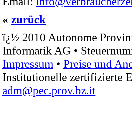
Email:
info@verbraucherzen
«
zurück
ï¿½ 2010 Autonome Provinz
Informatik AG • Steuernu
Impressum
•
Preise und An
Institutionelle zertifizierte
adm@pec.prov.bz.it