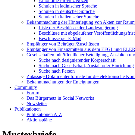
Autonome Provinz Bozen
Schulen in ladinischer Sprache
Schulen in deutscher Sprache
Schulen in italienischer Sprache
Bekanntmachung der Hinterlegung von Akten zur Raum
Liste der Beschlüsse der Landesregierung
Beschlüsse mit abgelaufener Veröffentlichungsfrist
Beschlüsse per E-Mail
Empfänger von Beiträgen/Zuschüssen
Empfänger von Finanzmitteln aus dem EFGL und ELE
Gesellschaften mit öffentlicher Beteiligung, Anstalten u
Suche nach designierender Körperschaft
Suche nach Gesellschaft, Anstalt oder Einrichtung
Suche nach Person
Zulässige Dokumentenformate für die elektronische Ko
Bekanntmachungen der Enteignungen
Community
Forum
Das Bürgernetz in Social Networks
Newsletter
Publikationen
Publikationen A-Z
Aktionspläne
Musterbriefe