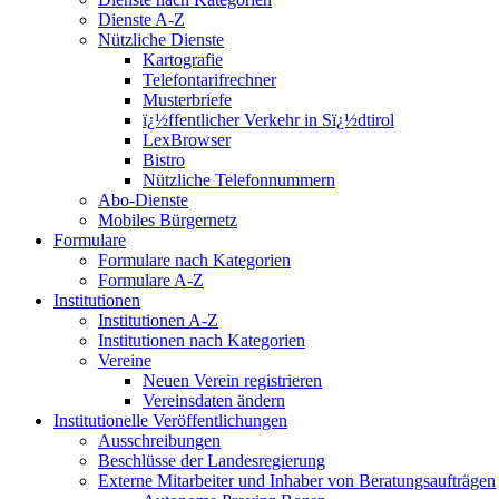
Dienste A-Z
Nützliche Dienste
Kartografie
Telefontarifrechner
Musterbriefe
ï¿½ffentlicher Verkehr in Sï¿½dtirol
LexBrowser
Bistro
Nützliche Telefonnummern
Abo-Dienste
Mobiles Bürgernetz
Formulare
Formulare nach Kategorien
Formulare A-Z
Institutionen
Institutionen A-Z
Institutionen nach Kategorien
Vereine
Neuen Verein registrieren
Vereinsdaten ändern
Institutionelle Veröffentlichungen
Ausschreibungen
Beschlüsse der Landesregierung
Externe Mitarbeiter und Inhaber von Beratungsaufträgen