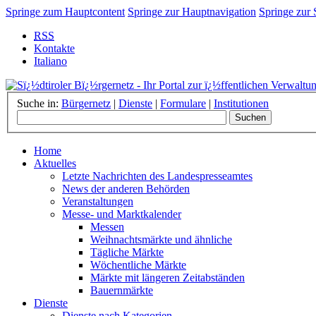
Springe zum Hauptcontent
Springe zur Hauptnavigation
Springe zur
RSS
Kontakte
Italiano
Suche in:
Bürgernetz
|
Dienste
|
Formulare
|
Institutionen
Home
Aktuelles
Letzte Nachrichten des Landespresseamtes
News der anderen Behörden
Veranstaltungen
Messe- und Marktkalender
Messen
Weihnachtsmärkte und ähnliche
Tägliche Märkte
Wöchentliche Märkte
Märkte mit längeren Zeitabständen
Bauernmärkte
Dienste
Dienste nach Kategorien