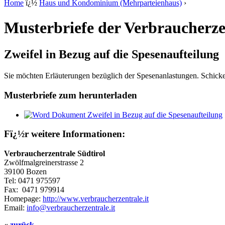
Home
ï¿½
Haus und Kondominium (Mehrparteienhaus)
›
Musterbriefe der Verbraucherze
Zweifel in Bezug auf die Spesenaufteilung
Sie möchten Erläuterungen bezüglich der Spesenanlastungen. Schicke
Musterbriefe zum herunterladen
Zweifel in Bezug auf die Spesenaufteilung
Fï¿½r weitere Informationen:
Verbraucherzentrale Südtirol
Zwölfmalgreinerstrasse 2
39100 Bozen
Tel:
0471 975597
Fax:
0471 979914
Homepage:
http://www.verbraucherzentrale.it
Email:
info@verbraucherzentrale.it
«
zurück