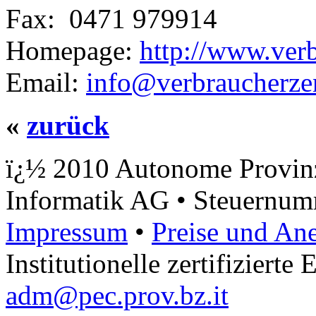
Fax:
0471 979914
Homepage:
http://www.verb
Email:
info@verbraucherzen
«
zurück
ï¿½ 2010 Autonome Provinz
Informatik AG • Steuernu
Impressum
•
Preise und An
Institutionelle zertifizierte
adm@pec.prov.bz.it