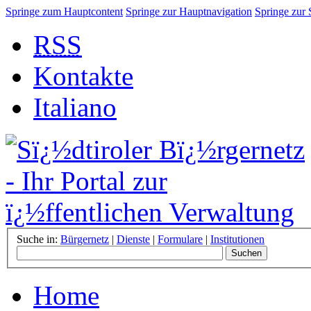
Springe zum Hauptcontent
Springe zur Hauptnavigation
Springe zur
RSS
Kontakte
Italiano
Suche in:
Bürgernetz
|
Dienste
|
Formulare
|
Institutionen
Home